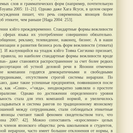
ляемых слов и грамматических форм (например, почтительную
Toyama 2005: 11–21]. Однако даже Xага Ясуси, в целом скорее
 осуждения пишет, что речь современных японцев более
 этикете, чем раньше [Haga 2004: 253].
вении кэйго преждевременно. Стандартные формы вежливости
х сферах языка их употребление совершенно обязательно.
общение, рекламу, телевидение, наконец, бизнес. А в наши
анизации и развития бизнеса роль форм вежливости (этикета)
77]. И жалующийся на упадок кэйго Тояма Сигэхико признает,
 правила, но наиболее стандартные формы вежливости вроде
as– даже становятся распространеннее за счет более редких
диссертации об устной деловой речи в Японии отмечено
кие компании гордятся демократичными и свободными
рудниками, отсутствием строгой системы иерархии. По
канэ, даже такие успешные предприятия, появившиеся после
, как «Сони», «^овда», неоднократно заявляли о простоте
берализме. Однако по достижении определенного уровня
ельность стала для этих компаний нормой, и увеличилось
складываться и система рангов по традиционному японскому
ношений между сотрудниками, стали соблюдаться этикетные
японцы считают такой феномен свидетельством того, что
нина 2007: 42]. Можно сопоставить «взросление» целых
х членов японского общества: речь школьников и студентов,
ной иерархии, часто имеет большие отклонения от нормы, в