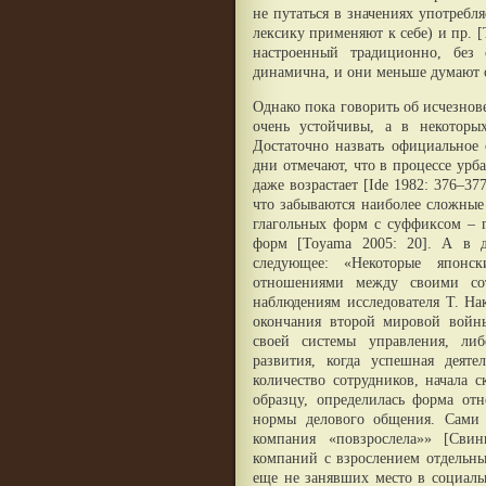
не путаться в значениях употреб
лексику применяют к себе) и пр. [
настроенный традиционно, без
динамична, и они меньше думают об
Однако пока говорить об исчезно
очень устойчивы, а в некоторы
Достаточно назвать официальное 
дни отмечают, что в процессе урб
даже возрастает [Ide 1982: 376–3
что забываются наиболее сложные
глагольных форм с суффиксом – m
форм [Toyama 2005: 20]. А в 
следующее: «Некоторые японс
отношениями между своими сот
наблюдениям исследователя Т. На
окончания второй мировой войны
своей системы управления, ли
развития, когда успешная деят
количество сотрудников, начала 
образцу, определилась форма от
нормы делового общения. Сами 
компания «повзрослела»» [Сви
компаний с взрослением отдельны
еще не занявших место в социаль