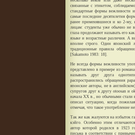
несколько веков или даже неско
связанные с этикетом, соблюдаем
стандартные формы вежливости ис
самые последние десятилетия форм
ранее применявшиеся и ко 2-му, 
лицам: студенты уже обычно не в
глаза продолжают называть его ка
языке и возрастные различия. А 
вполне строго. Один японский ли
традиционные правила обращени
[Sakamoto 1983: 18].
Не всегда формы вежливости упо
представлено в примере из роман
называть друг друга однотип
распространились обращения papa
японские авторы, не в английском
супругов друг к другу otoosan и o
начала XX в., но обычными стали в
описал ситуацию, когда пожил
отмечая, что такое употребление н
Так же как жалуются на избыток г
кэйго. Особенно этим отличаются
автор которой родился в 1923 
письма в соответствии с привычн