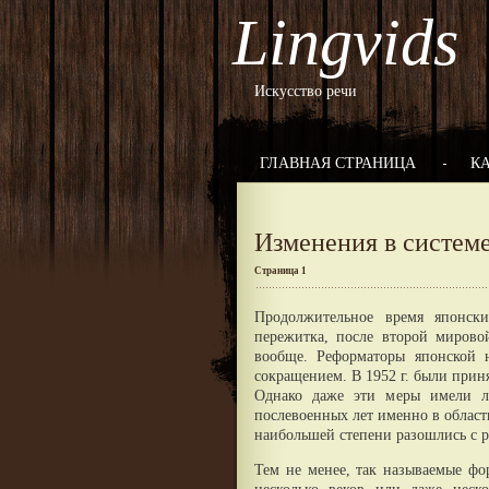
Lingvids
Искусство речи
ГЛАВНАЯ СТРАНИЦА
К
Изменения в системе
Страница 1
Продолжительное время японск
пережитка, после второй миров
вообще. Реформаторы японской 
сокращением. В 1952 г. были прин
Однако даже эти меры имели л
послевоенных лет именно в облас
наибольшей степени разошлись с р
Тем не менее, так называемые фо