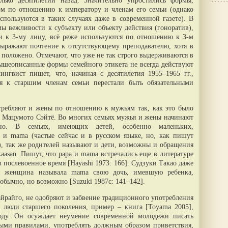
лько десятилетий назад. Значительно упростились формы,
ом по отношению к императору и членам его семьи (однако
пользуются в таких случаях даже в современной газете). В
ы вежливости к субъекту или объекту действия (гоноратив),
и к 3-му лицу, всё реже используются по отношению к 3-м
ыражают почтение к отсутствующему преподавателю, хотя в
к положено. Отмечают, что уже не так строго выдерживаются в
вышеописанные формы семейного этикета не всегда действуют
нгвист пишет, что, начиная с десятилетия 1955–1965 гг.,
я к старшим членам семьи перестали быть обязательными
требляют и жены по отношению к мужьям так, как это было
а Мацумото Сэйтё. Во многих семьях мужья и жены начинают
но. В семьях, имеющих детей, особенно маленьких,
 и mama (частые сейчас и в русском языке, но, как пишут
), так же родителей называют и дети, возможны и обращения
kaasan. Пишут, что papa и mama встречались еще в литературе
 послевоенное время [Hayashi 1973: 166]. Судзуки Такао даже
ая женщина называла mama свою дочь, имевшую ребенка,
еобычно, но возможно [Suzuki 1987c: 141–142].
айрайго, не одобряют и забвение традиционного употребления
 люди старшего поколения, пример – книга [Toyama 2005],
году. Он осуждает неумение современной молодежи писать
ыми правилами, употреблять должным образом приветствия,