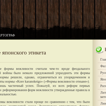
АРТОГРАФ
 японского этикета
Гла
Фил
ие формы вежливости считали чем-то вроде феодального
Рус
ой войны было немало предложений упразднить эти формы
нормы решили, однако, ограничиться их упорядочением и
Япо
яты нормы «Kore karanokeigo» («Формы вежливости отныне»).
ишь частичный успех. Пожалуй, из всех реформ первых
Рит
ти реформирования форм вежливости утвержденные правила в
Лит
еальностью.
мет
рмы вежливости стали проще по сравнению с тем, что было
Лин