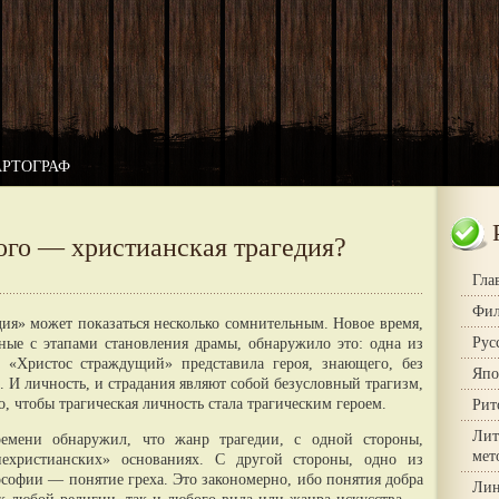
АРТОГРАФ
ого — христианская трагедия?
Гла
Фил
ия» может показаться несколько сомнительным. Новое время,
Рус
ные с этапами становления драмы, обнаружило это: одна из
 «Христос страждущий» представила героя, знающего, без
Япо
 И личность, и страдания являют собой безусловный трагизм,
о, чтобы трагическая личность стала трагическим гeроем.
Рит
Лит
ремени обнаружил, что жанр трагедии, с одной стороны,
мет
ехристианских» основаниях. С другой стороны, одно из
софии — понятие греха. Это закономерно, ибо понятия добра
Лин