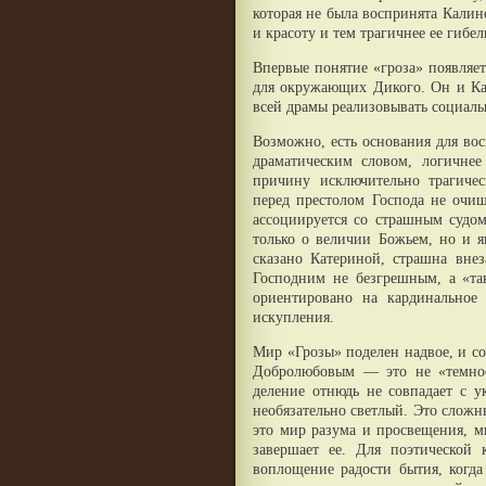
которая не была воспринята Калин
и красоту и тем трагичнее ее гибел
Впервые понятие «гроза» появляет
для окружающих Дикого. Он и Каб
всей драмы реализовывать социаль
Возможно, есть основания для вос
драматическим словом, логичнее
причину исключительно трагичес
перед престолом Господа не очищ
ассоциируется со страшным судом
только о величии Божьем, но и я
сказано Катериной, страшна внез
Господним не безгрешным, а «так
ориентировано на кардинальное
искупления.
Мир «Грозы» поделен надвое, и со
Добролюбовым — это не «темное
деление отнюдь не совпадает с 
необязательно светлый. Это сложн
это мир разума и просвещения, ми
завершает ее. Для поэтической
воплощение радости бытия, когда