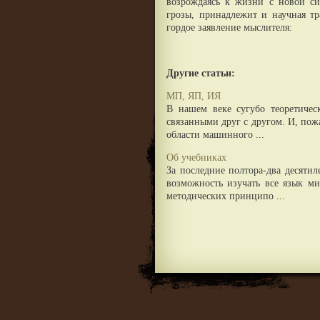
возрождаясь к жизни с новой си
грозы, принадлежит и научная тра
гордое заявление мыслителя:
Другие статьи:
МП, ЯП, ИЯ
В нашем веке сугубо теоретичес
связанными друг с другом. И, пожа
области машинного ...
Об учебниках
За последние полтора-два десяти
возможность изучать все язык м
методических принципо ...