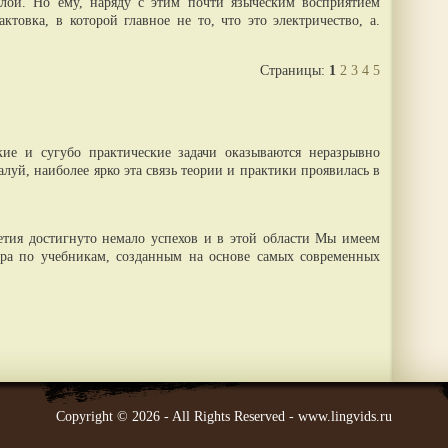
лой. Но ему, наряду с этим почти языческим восприятием
ктовка, в которой главное не то, что это электричество, а.
Страницы:
1
2
3
4
5
кие и сугубо практические задачи оказываются неразрывно
луй, наиболее ярко эта связь теории и практики проявилась в
летия достигнуто немало успехов и в этой области Мы имеем
ира по учебникам, созданным на основе самых современных
Copyright © 2026 - All Rights Reserved - www.lingvids.ru