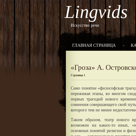
Lingvids
Искусство речи
ГЛАВНАЯ СТРАНИЦА
К
«Гроза» А. Островск
Страница 1
Само понятие «философская трагед
переживая этапы, во многом сход
первых трагедий нового времени
сомнения совершающего свой путь.
которого тем не менее недостаточн
Таким образом, театр нового в
возможен на каких-то иных, «н
основных понятий религии и фило