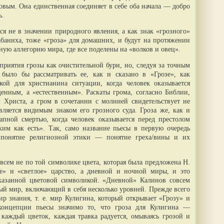
овым. Она единственная соединяет в себе оба начала — добро
ь.
ся не в значении природного явления, а как знак «грозного»
аниха, тоже «гроза» для домашних, и будут на протяжении
ную аллегорию мира, где все поделены на «волков и овец».
приятия грозы как очистительной бури, но, следуя за точным
 было бы рассматривать ее, как и сказано в «Грозе», как
кой для христианина ситуации, когда человек оказывается
енным, а «естественным». Раскаты грома, согласно Библии,
 Христа, а гром в сочетании с молнией свидетельствует не
вляется видимым знаком его грозного суда. Гроза же, как и
апной смертью, когда человек оказывается перед престолом
им как есть». Так, само название пьесы в первую очередь
 понятие религиозной этики — понятие греха/вины и их
всем не по той символике цвета, которая была предложена Н.
» и «светлое» царство, а дневной и ночной миры, и это
указанной цветовой символикой. «Дневной» Калинов совсем
ый мир, включающий в себя несколько уровней. Прежде всего
р знания, т. е. мир Кулигина, который открывает «Грозу» и
 концепции пьесы значимо то, что гроза для Кулигина —
 каждый цветок, каждая травка радуется, омываясь грозой и