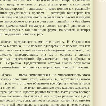
к любой религии, так и любого вида или жанра искусства —
ы с представлениями о грехе. Драматургия, в силу своей
орение страстей, испытывает интерес именно к «греховной»
ных драматических проблем — категория вины/греха как
нта двойной ответственности человека перед Богом и людьми
но философского диалога о сути этих понятий и их бытийном
для драматической структуры, сюжет которой движется от
куплению греха в той или иной форме. Во многом и жанры
т содержания понятия «грех».
интерес представляет знаменитая пьеса А. Н. Островского
езло в критике, и не повезло одновременно: повезло, так как
ии пьеса стала одной из самых обсуждаемых; не повезло, так
нциозную интерпретацию, она так и осталась в системе
ненных представлений. Драматическая история «Грозы» в
 Н. Тамарченко. Предложенный автором анализ безусловно
а» может быть прочитана в категориях христианской трагедии.
о «Гроза» — пьеса символическая, но многозначность этого
схожему прочтению этого, казалось бы, достаточно внятного
ы. Гроза — это то, что объединяет все образы и мотивы пьесы
 а с другой — проявляет подлинную суть каждого характера.
ура Кулигина. Красота родных мест вызывает у него восторг
да — пессимизм мыслителя. Пьеса и будет развиваться в двух
 природы и зло, воплощенное в человеке. Катерина во многом
 что в ней воплощена та красота, природная и человеческая,