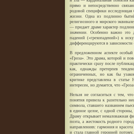
и зла — кардинальные понятия ка
прямо и непосредственно связан
родовой специфики исследующая б
жизни. Одна из подлинно бытий
религиозного и мирского эквивале
— придает драме характер подлин
значении. Особенно важно это 
падений («грехопадений») к ис
дифференцируются в зависимости о
В предложенном аспекте особый 
«Гроза». Это драма, которой и пов
практически сразу после публикац
как, однажды претерпев тенде
ограниченных, но как бы узако
критике представлена в статье
интересен, но думается, что «Гроз
Нельзя не согласиться с тем, чт
понятия привела к разительно не
символа, ставшего названием пьес
в единое целое, с одной стороны,
Драму открывает немаловажная фиг
поэта, а жестокость родного горо
направлениях: гармония и красота
и стала главной героиней потому,