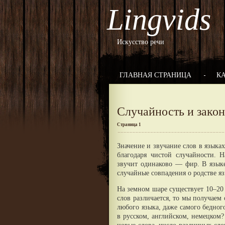
Lingvids
Искусство речи
ГЛАВНАЯ СТРАНИЦА
К
Случайность и зако
Страница 1
Значение и звучание слов в языках
благодаря чистой случайности. 
звучит одинаково — фир. В языке
случайные совпадения о родстве яз
На земном шаре существует 10–20 
слов различается, то мы получаем
любого языка, даже самого бедног
в русском, английском, немецком?