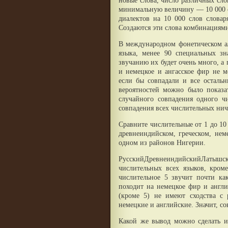
новые слова, число различных сл
минимальную величину — 10 000 с
диалектов на 10 000 слов словар
Создаются эти слова комбинациями
В международном фонетическом а
языка, менее 90 специальных з
звучанию их будет очень много, а
и немецкое и ангасское фир не м
если бы совпадали и все осталь
вероятностей можно было показа
случайного совпадения одного чи
совпадения всех числительных ни
Сравните числительные от 1 до 10
древнеиндийском, греческом, нем
одном из районов Нигерии.
РусскийДревнеиндийскийЛатышски
числительных всех языков, кроме
числительное 5 звучит почти ка
походит на немецкое фир и англи
(кроме 5) не имеют сходства с
немецкие и английские. Значит, с
Какой же вывод можно сделать и