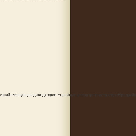
айнмэнэдвадвадивидуодюотуцвайвыгыльтритритристрэстрэсΘридрайкун