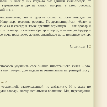
нтоль. У всех у них когда-то был единый язык-предок, от
е, германские и другие языки, которые, в свою очередь,
ий и т. д.
числительные, но и другие слова, которые никогда не
 Например, термины родства. По-древнеиндийски «брат» и
олгим а) и свасар; в языке древних германцев — как бровар и
ар и хванхар; по-латыни фратер и сорор, по-немецки брудер и
ое дочь, исландское доттир, английское дота, немецкое тохтер,
Страницы:
1
2
пособов улучшить свое знание иностранного языка – это,
 на нем говорят. Две недели изучения языка за границей могут
ство?
 «вселенной, расположенной по алфавиту». И я, даже по
руки словарь, всегда испытываю волнение. Мы, переводчики,