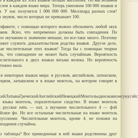
ов в каждом из этих языков больше миллиона. Но мы возьмем
лов в каждом языке мира. Теперь умножим 100 000 языков и
я. У нас получится 1 000 000 000. Миллиард разных слов!
 звуков, число которых не превышает 100.
лфавите, с помощью которого можно обозначить любой звук
наков. Ясно, что непременно должны быть совпадения. По
 по звучанию и значению меньше, но все-таки много. Поэтому
ожет служить доказательством родства языков. Другое дело,
ные числительные этих языков! Тогда бы с помощью теории
ть, что совпадение не может быть случайным. Вероятность
слительного в двух языках весьма велика. Но вероятность
чтожно мала.
 в некоторых языках мира: в русском, английском, латинском,
ецком, латышском и в языке монтоль, на котором говорят в
йЛатыньГреческийАнглийскийНемецкийМонтольодинэкавиэнсунусэйсуан
 языка монтоль, поразительное сходство. В языке монтоль
к русское пять — пат, а звучание числительного 4 — фэй
йское фо. Но все остальные числительные на языке монтоль
 русскими. Числительные монтоль, кроме 4, не похожи на
овпадения случайны.
з таблицы? Все приведенные в ней языки родственны друг