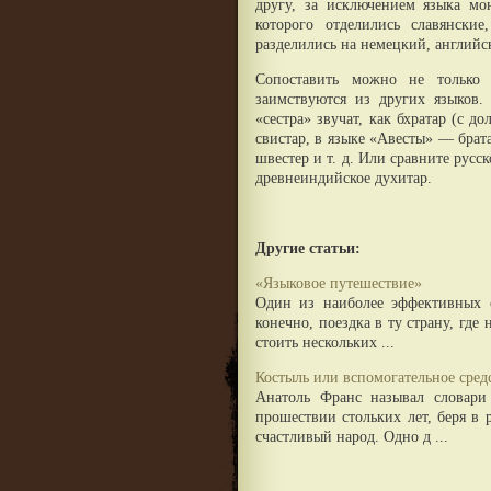
другу, за исключением языка мо
которого отделились славянски
разделились на немецкий, английск
Сопоставить можно не только 
заимствуются из других языков.
«сестра» звучат, как бхратар (с д
свистар, в языке «Авесты» — брат
швестер и т. д. Или сравните русск
древнеиндийское духитар.
Другие статьи:
«Языковое путешествие»
Один из наиболее эффективных с
конечно, поездка в ту страну, где
стоить нескольких ...
Костыль или вспомогательное сред
Анатоль Франс называл словари
прошествии стольких лет, беря в 
счастливый народ. Одно д ...