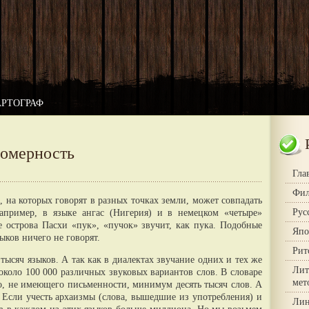
АРТОГРАФ
номерность
Гла
Фил
, на которых говорят в разных точках земли, может совпадать
Рус
Например, в языке ангас (Нигерия) и в немецком «четыре»
 острова Пасхи «пук», «пучок» звучит, как пука. Подобные
Япо
ыков ничего не говорят.
Рит
тысяч языков. А так как в диалектах звучание одних и тех же
Лит
 около 100 000 различных звуковых вариантов слов. В словаре
мет
о, не имеющего письменности, минимум десять тысяч слов. А
 Если учесть архаизмы (слова, вышедшие из употребления) и
Лин