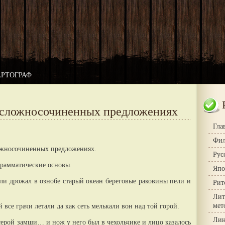
АРТОГРАФ
 сложносочиненных предложениях
Гла
Фил
ложносочиненных предложениях.
Рус
рамматические основы.
Япо
ли дрожал в ознобе старый океан береговые раковины пели и
Рит
Лит
мет
й все грачи летали да как сеть мелькали вон над той горой.
Лин
 серой замши… и нож у него был в чехольчике и лицо казалось