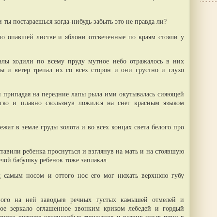
и ты постараешься когда-нибудь забыть это не правда ли?
по опавшей листве и яблони отсвеченные по краям стояли у
алы ходили по всему пруду мутное небо отражалось в них
 и ветер трепал их со всех сторон и они грустно и глухо
 и припадая на передние лапы рыла ими окутывалась сияющей
ягко и плавно скользнув ложился на снег красным языком
ежат в земле груды золота и во всех концах света белого про
тавили ребенка проснуться и взглянув на мать и на стоявшую
ечой бабушку ребенок тоже заплакал.
д самым носом и оттого нос его мог нюхать верхнюю губу
ного на ней заводьев речных густых камышей отмелей и
ное зеркало оглашенное звонким криком лебедей и гордый