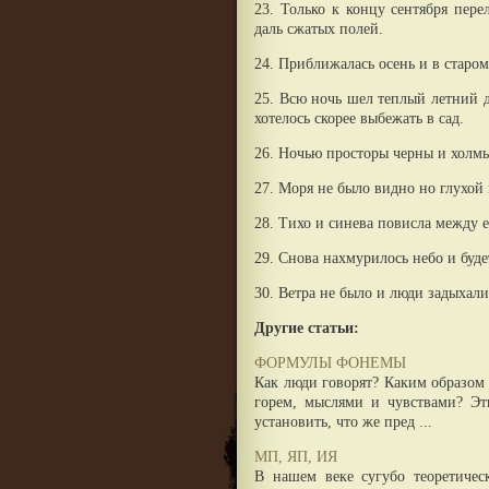
23. Только к концу сентября пере
даль сжатых полей.
24. Приближалась осень и в старом
25. Всю ночь шел теплый летний д
хотелось скорее выбежать в сад.
26. Ночью просторы черны и холм
27. Моря не было видно но глухой
28. Тихо и синева повисла между 
29. Снова нахмурилось небо и буде
30. Ветра не было и люди задыхал
Другие статьи:
ФОРМУЛЫ ФОНЕМЫ
Как люди говорят? Каким образом
горем, мыслями и чувствами? Эт
установить, что же пред ...
МП, ЯП, ИЯ
В нашем веке сугубо теоретичес