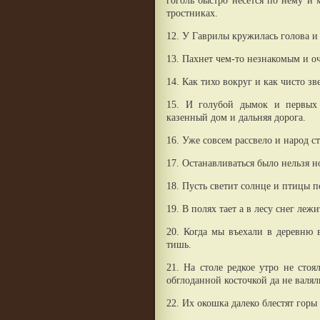
гоголь быстро несется по нему и
тростниках.
12. У Гаврилы кружилась голова и 
13. Пахнет чем-то незнакомым и о
14. Как тихо вокруг и как чисто зв
15. И голубой дымок и первых 
казенный дом и дальняя дорога.
16. Уже совсем рассвело и народ ст
17. Останавливаться было нельзя н
18. Пусть светит солнце и птицы п
19. В полях тает а в лесу снег леж
20. Когда мы въехали в деревню 
тишь.
21. На столе редкое утро не сто
обглоданной косточкой да не валя
22. Их окошка далеко блестят горы