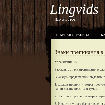
Lingvids
Искусство речи
ГЛАВНАЯ СТРАНИЦА
К
Знаки препинания в
Упражнение 15
Расставьте знаки препинания в с
В каждом предложении выделите г
1. Дожди прошли и ветры прогуде
чайки легкие неслись в туман.
2. Ласточки пропали а вчера с заре
3. И зонтик у него был в чехле из