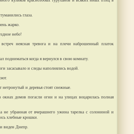
 много куликов краснозобых туруханов и всяких иных птиц в
туманились глаза.
чень жарко.
ездное небо!
встреч неясная тревога и на плечи наброшенный платок
ал подниматься когда я вернулся в свою комнату.
оги засасывало и следы наполнялись водой.
оют.
ит нетронутый и деревья стоят снежные.
в окнах домов погасли огни и на улицах воцарилась полная
яла не убранная от вчерашнего ужина тарелка с солониной и
лись хлебные крошки.
 и виден Днепр.