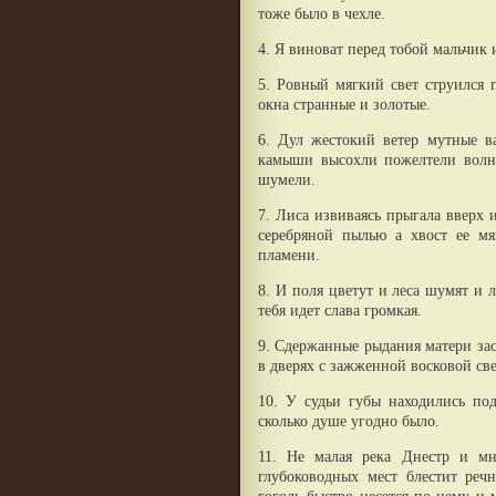
тоже было в чехле.
4. Я виноват перед тобой мальчик 
5. Ровный мягкий свет струился 
окна странные и золотые.
6. Дул жестокий ветер мутные в
камыши высохли пожелтели волны
шумели.
7. Лиса извиваясь прыгала вверх
серебряной пылью а хвост ее м
пламени.
8. И поля цветут и леса шумят и л
тебя идет слава громкая.
9. Сдержанные рыдания матери зас
в дверях с зажженной восковой св
10. У судьи губы находились по
сколько душе угодно было.
11. Не малая река Днестр и м
глубоководных мест блестит реч