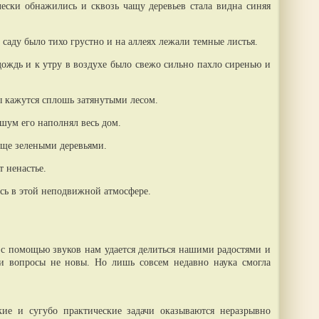
лески обнажились и сквозь чащу деревьев стала видна синяя
 саду было тихо грустно и на аллеях лежали темные листья.
ождь и к утру в воздухе было свежо сильно пахло сиренью и
ы кажутся сплошь затянутыми лесом.
 шум его наполнял весь дом.
еще зелеными деревьями.
т ненастье.
ись в этой неподвижной атмосфере.
 с помощью звуков нам удается делиться нашими радостями и
и вопросы не новы. Но лишь совсем недавно наука смогла
кие и сугубо практические задачи оказываются неразрывно