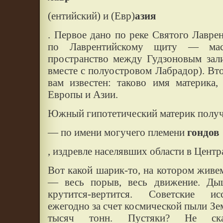
(ентийский) и (Евр)
азия
. Первое дано по реке Святого Лаврен
по Лаврентийскому щиту — мас
пространство между Гудзоновым зал
вместе с полуостровом Лабрадор). Вт
вам известен: таково имя материка
Европы и Азии.
Южный гипотетический материк получ
— по имени могучего племени
гондов
, издревле населявших области в Цент
Вот какой шарик-то, на котором живе
— весь порыв, весь движение. Дыши
крутится-вертится. Советские ис
ежегодно за счет космической пыли Зем
тысяч тонн. Пустяки? Не ска