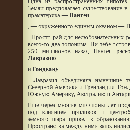
Одна из распространенных гипотез 
Земли предполагает существование в
праматерика —
Пангеи
, — окруженного единым океаном —
П
. Просто рай для нелюбознательных р
всего-то два топонима. Ни тебе остров
250 миллионов назад Пангея раск
Лавразию
и
Гондвану
. Лавразия объединяла нынешние т
Северной Америки и Гренландии. Гон
Южную Америку, Австралию и Антарк
Еще через многие миллионы лет про
под влиянием приливов и центроб
земного шара привел к образованию
Пространства между ними заполнилис