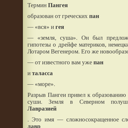
Термин
Пангея
образован от греческих
пан
— «вся» и
гея
— «земля, суша». Он был предлож
гипотезы о дрейфе материков, немец
Лотаром Вегенером. Его же новообра
— от известного вам уже
пан
и
таласса
— «море».
Разрыв Пангеи привел к образованию
суши. Земля в Северном полуш
Лавразией
. Это имя — сложносокращенное сло
лавр