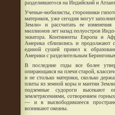
разделившегося на Индийский и Атлан
Ученые-мобилисты, сторонники гипот
материков, уже сегодня могут заполн
Земли» и рассчитать ее изменения
миллионов лет назад полуостров Индос
экватора. Континенты Европа и А
Америка сблизились и продолжают с
единой сушей привел к образова
Америки с разделительным Беринговы
В последние годы все более утвер
опирающаяся на плечи старой, классич
и не столько материки, сколько держа
плиты из земной коры и мантии Земл
подземные судороги высекают ог
землетрясениями, сотворением горных
— и в высвободившееся пространс
возникают океаны.