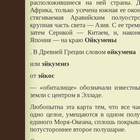
расположившиеся на ней страны. 
Африка, только усечена южная ее окон
стягиваемая Аравийским полуостр
крупная часть света — Азия. С ее трем
затем Серикой — Китаем, и, нако
Япония — на краю
Ойкумены
. В Древней Греции словом
ойкумена
или
эйкумэнэ
от
эйкос
— «обиталище» обозначали известны
земли с центром в Элладе.
Любопытна эта карта тем, что все ч
одно целое, умещаются в одном пол
единого Моря-Океана, сплошь покрыв
потустороннее второе полушарие.