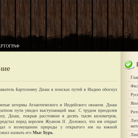
АРТОГРАФ
ние
Гла
Фил
лаватель Бартоломеу Диаш в поисках путей в Индию обогнул
Рус
Япо
ирепые штормы Атлантического и Индийского океанов. Диаш
ратном пути увидел выступающий мыс. С трудом преодолев
Рит
ну, Диаш, покрыв расстояние в десять тысяч километров,
Лит
редстал перед королем Жуаном II. Доложил, что им открыт
мет
дал о возмущении природы у открытого им на южной
ожил назвать его
Мыс Бурь
.
Лин