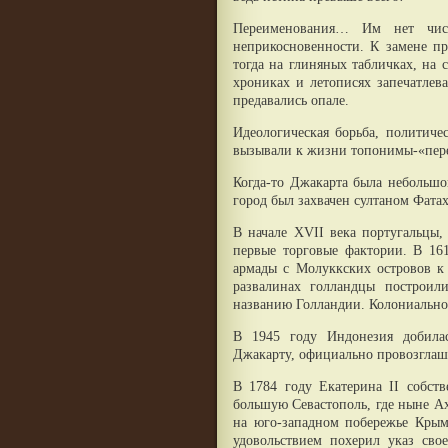
Переименования… Им нет числ
неприкосновенности. К замене п
тогда на глиняных табличках, на 
хрониках и летописях запечатлев
предавались опале.
Идеологическая борьба, политиче
вызывали к жизни топонимы-«пер
Когда-то Джакарта была небольшо
город был захвачен султаном Фата
В начале XVII века португальцы,
первые торговые фактории. В 161
армады с Молуккских островов к 
развалинах голландцы построил
названию Голландии. Колониальное
В 1945 году Индонезия добилас
Джакарту, официально провозглаш
В 1784 году Екатерина II собст
большую Севастополь, где ныне Ах
на юго-западном побережье Крыма
удовольствием похерил указ сво