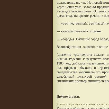
целых тридцать лет. Но новый импе
через Сенат указ, которым предпи
а всегда Севастополем». Остается
время моде на древнегреческие на
— «величественный, величавый го
— «величественный» и
полис
— «город»). Название город оправ
Великобритания, захватив в конце
(значение «резиденция вождя» и
Южная Родезия. В результате дол
1980 году добилась независимости
имя предков, объявило о переи
свидетельства колониального пр
самобытной культурой древней
английских премьер-министров вр
Другие статьи:
К кому обращена и к кому не обра
Книга моя обращена к несуществу