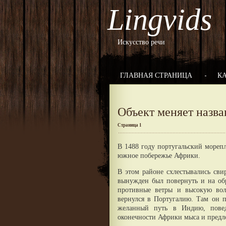
Lingvids
Искусство речи
ГЛАВНАЯ СТРАНИЦА
К
Объект меняет назва
Страница 1
В 1488 году португальский мореп
южное побережье Африки.
В этом районе схлестывались св
вынужден был повернуть и на об
противные ветры и высокую вол
вернулся в Португалию. Там он п
желанный путь в Индию, пове
оконечности Африки мыса и предл