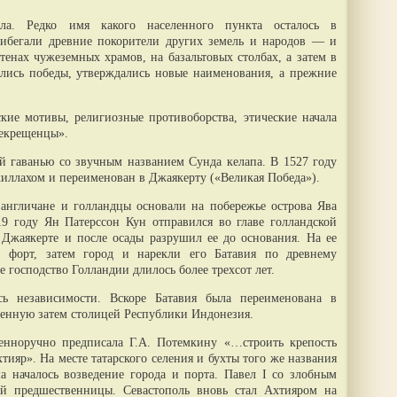
а. Редко имя какого населенного пункта осталось в
рибегали древние покорители других земель и народов — и
стенах чужеземных храмов, на базальтовых столбах, а затем в
ались победы, утверждались новые наименования, а прежние
ские мотивы, религиозные противоборства, этические начала
екрещенцы».
й гаванью со звучным названием Сунда келапа. В 1527 году
хиллахом и переименован в Джаякерту («Великая Победа»).
 англичане и голландцы основали на побережье острова Ява
9 году Ян Патерссон Кун отправился во главе голландской
Джаякерте и после осады разрушил ее до основания. На ее
и форт, затем город и нарекли его Батавия по древнему
 господство Голландии длилось более трехсот лет.
ь независимости. Вскоре Батавия была переименована в
енную затем столицей Республики Индонезия.
венноручно предписала Г.А. Потемкину «…строить крепость
тияр». На месте татарского селения и бухты того же названия
 началось возведение города и порта. Павел I со злобным
ей предшественницы. Севастополь вновь стал Ахтияром на