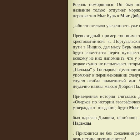
Король поморщился. Он был по
название только отпугнет мор
перекрестил Мыс Бурь в
Мыс Доб
, ибо это вселяло уверенность уж
Превосходный пример топонима-эв
хрестоматийной. «…Португальски
пути в Индию, дал мысу Бурь ны
будто совестится перед путешес
всякому из них напомнить, что у 
редкое судно не испытывает шторм
„Паллада“ у Гончарова. Десятилет
упомянет о переименовании следу
спустя огибал знаменитый мыс Б
неудачно назвал мысом Доброй На
Приведенная история считалась
«Очерков по истории географичес
утверждают: предание, будто
Мыс 
был наречен Диашем, ошибочно. 
Надежды
. Приходится не без сожаления ра
ведь истина превыше всего!