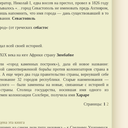
ратор, Николай I, едва воссев на престол, провел в 1826 году
сывалось «…город Севастополь не именовать предь Ахтияром,
 лишь напомнить, что имя города — дань существовавшей в то
звания.
Севастополь
род» (от греческих
себастос
дал всей своей историей.
 XIX века на юге Африки страну
Зимбабве
ли «город каменных построек»), дала ей новое название:
гой самоотверженной борьбы против колонизаторов страна в
. А еще через два года правительство страны, вернувшей себе
менование 32 городов республики. Старые наименования —
ошлого — были заменены на новые, связанные с историей и
 страны. Столица государства, носившая имя одного из
емен колонизации Солсбери, получила имя
Хараре
Страницы:
1
2
щена эта книга
ющему на самом деле типу человека – к Среднему Учащемуся.