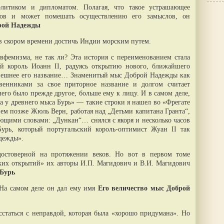
литиком и дипломатом. Полагая, что такое устрашающее
яков и может помешать осуществлению его замыслов, он
рой Надежды
е в скором времени достичь Индии морским путем.
фемизма, не так ли? Эта история с переименованием стала
й король Иоанн II, радуясь открытию нового, ближайшего
нешнее его название… Знаменитый мыс Доброй Надежды как
твенниками за свое приторное название и долгом считает
него было прежде другое, больше ему к лицу. И в самом деле,
а у древнего мыса Бурь» — такие строки я нашел во «Фрегате
ием позже Жюль Верн, работая над „Детьми капитана Гранта“,
ющими словами: „Дункан“… снялся с якоря и несколько часов
урь, который португальский король-оптимист Жуан II так
дежды».
 достоверной на протяжении веков. Но вот в первом томе
ких открытий» их авторы И.П. Магидович и В.И. Магидович
Бурь
На самом деле он дал ему имя
Его величество мыс Доброй
сстаться с неправдой, которая была «хорошо придумана». Но