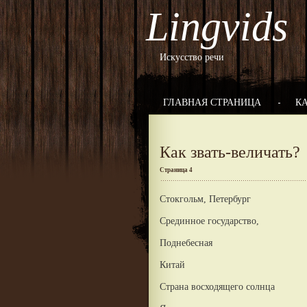
Lingvids
Искусство речи
ГЛАВНАЯ СТРАНИЦА
К
Как звать-величать?
Страница 4
Стокгольм, Петербург
Срединное государство,
Поднебесная
Китай
Страна восходящего солнца