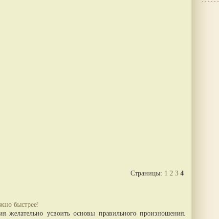
Страницы:
1
2
3
4
жно быстрее!
ия желательно усвоить основы правильного произношения.