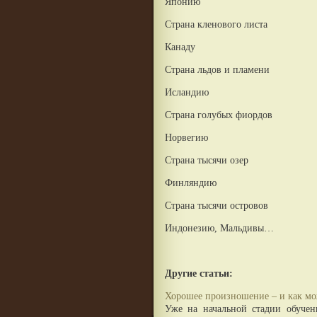
Японию
Страна кленового листа
Канаду
Страна льдов и пламени
Исландию
Страна голубых фиордов
Норвегию
Страна тысячи озер
Финляндию
Страна тысячи островов
Индонезию, Мальдивы…
Другие статьи:
Хорошее произношение – и как мо
Уже на начальной стадии обучен