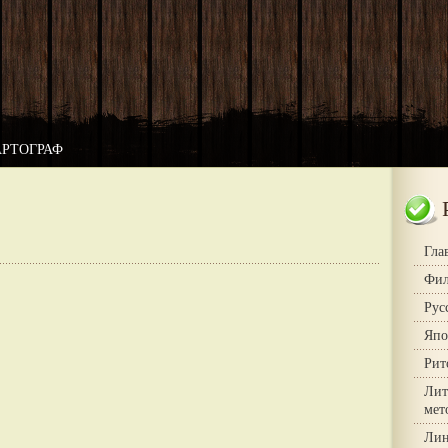
АРТОГРАФ
Гла
Фил
Рус
Япо
Рит
Лит
мет
Лин