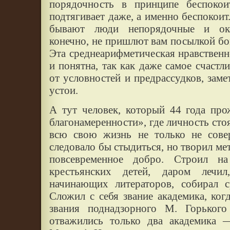
порядочность в принципе беспоко
подтягивает даже, а именно беспокоит
бывают люди непорядочные и око
конечно, не пришлют вам посылкой бом
Эта среднеарифметическая нравственно
и понятна, так как даже самое счастл
от условностей и предрассудков, зам
устои.
А тут человек, который 44 года про
благонамеренности», где личность стоя
всю свою жизнь не только не совер
следовало бы стыдиться, но творил ме
повсевременное добро. Строил н
крестьянских детей, даром лечил
начинающих литераторов, собирал с
Сложил с себя звание академика, ког
звания поднадзорного М. Горького
отважились только два академика 