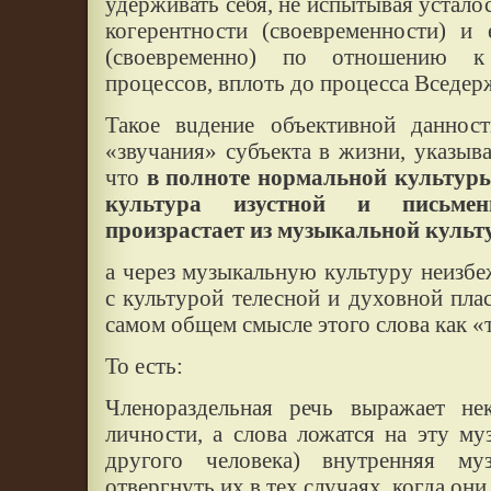
удерживать себя, не испытывая усталос
когерентности (своевременности) и 
(своевременно) по отношению 
процессов, вплоть до процесса Вседер
Такое вuдение объективной даннос
«звучания» субъекта в жизни, указыва
что
в полноте нормальной культуры
культура изустной и письмен
произрастает из музыкальной культ
а через музыкальную культуру неизбе
с культурой телесной и духовной плас
самом общем смысле этого слова как «
То есть:
Членораздельная речь выражает н
личности, а слова ложатся на эту му
другого человека) внутренняя му
отвергнуть их в тех случаях, когда о