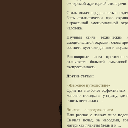
ожидаемой аудиторией стиль речи.
Стиль может представлять и отде
быть стилистически ярко окра
выраженной эмоциональной окра
человека.
Научный стиль, технический 
эмоциональной окраски, слова пре
соответствует ожиданиям и вкусам
Разговорные слова противопос
отличаются большей смыслово
экспрессивность.
Другие статьи:
«Языковое путешествие»
Один из наиболее эффективных с
конечно, поездка в ту страну, где
стоить нескольких ...
Эпилог… с продолжением
Наш рассказ о языках мира подо
Сначала вслед, за народами, г
материках планеты (ведь и н ...