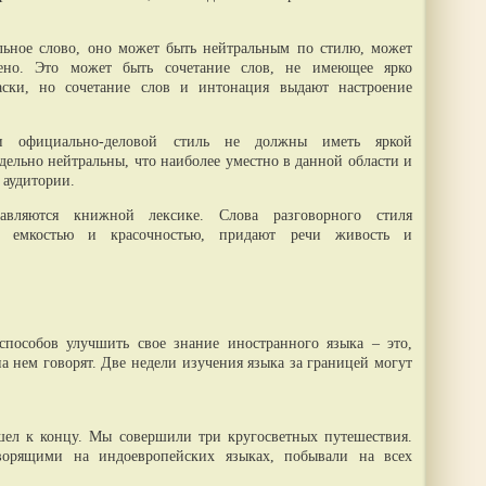
льное слово, оно может быть нейтральным по стилю, может
шено. Это может быть сочетание слов, не имеющее ярко
ски, но сочетание слов и интонация выдают настроение
и официально-деловой стиль не должны иметь яркой
дельно нейтральны, что наиболее уместно в данной области и
 аудитории.
тавляются книжной лексике. Слова разговорного стиля
й емкостью и красочностью, придают речи живость и
пособов улучшить свое знание иностранного языка – это,
 на нем говорят. Две недели изучения языка за границей могут
шел к концу. Мы совершили три кругосветных путешествия.
оворящими на индоевропейских языках, побывали на всех