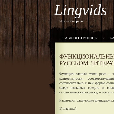
Lingvids
Искусство речи
ГЛАВНАЯ СТРАНИЦА
К
ФУНКЦИОНАЛЬНЫ
РУССКОМ ЛИТЕРА
Функциональный стиль речи – э
разновидности, соответствую
соотносительно с ней форме созн
сфере языковых средств и спе
стилистическую окраску, – говори
Различают следующие функционал
1) научный;