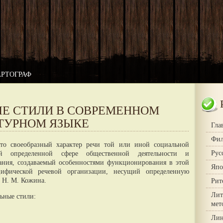
АРТОГРАФ
Е СТИЛИ В СОВРЕМЕННОМ
ТУРНОМ ЯЗЫКЕ
Гла
Фил
то своеобразный характер речи той или иной социальной
Рус
щий определенной сфере общественной деятельности и
ания, создаваемый особенностями функционирования в этой
Япо
цифической речевой организации, несущий определенную
т Н. М. Кожина.
Рит
Лит
ьные стили:
мет
Лин