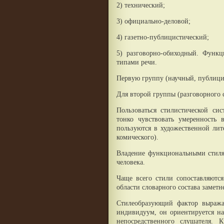
2) технический;
3) официально-деловой;
4) газетно-публицистический;
5) разговорно-обиходный. Функц
типами речи.
Первую группу (научный, публици
Для второй группы (разговорного с
Пользоваться стилистической си
тонко чувствовать умеренность 
пользуются в художественной лит
комического).
Владение функциональными стиля
человека.
Чаще всего стили сопоставляются
области словарного состава заметн
Стилеобразующий фактор выража
индивидуум, он ориентируется на
непосредственного слушателя.