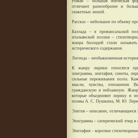
Роман – большая эпическая фор
отличают разнообразие и больш
сюжетных линий.
Рассказ – небольшое по объему п
Баллада – в провансальской по
итальянской поэзии – стихотворн
жанра балладой стали называть
исторического содержания.
Легенда – необыкновенная история
К жанру лирики относятся про
эпиграмма, эпитафия, сонеты, лир
сильные переживания поэта. Каж
мысли, чувства, отношения. В
гражданскую и пейзажную. Жанры
которые объединяют лирику и эп
поэмы А. С. Пушкина, М. Ю. Лерм
Элегия – описание, отличающееся 
Эпиграмма – сатирический этюд в 
Эпитафия – короткое стихотворени