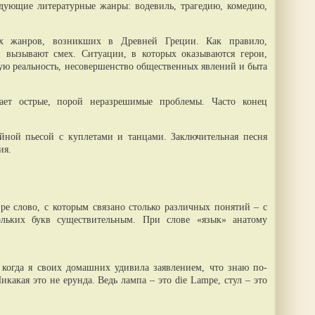
дующие литературные жанры: водевиль, трагедию, комедию,
х жанров, возникших в Древней Греции. Как правило,
 вызывают смех. Ситуации, в которых оказываются герои,
ю реальность, несовершенство общественных явлений и быта
ивает острые, порой неразрешимые проблемы. Часто конец
ийной пьесой с куплетами и танцами. Заключительная песня
ия.
ре слово, с которым связано столько различных понятий – с
ольких букв существительным. При слове «язык» анатому
когда я своих домашних удивила заявлением, что знаю по-
какая это не ерунда. Ведь лампа – это die Lampe, стул – это