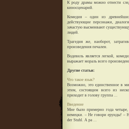
К роду драмы можно отнести сле
киносценарий.
Комедия – один из древнейши
действующие персонажи, диалоги
зачастую высмеивают существующу
людей.
Трагедия же, наоборот, затраг
произведения печален.
Водевиль является легкой, комед
выражает мораль всего произведен
Другие статьи:
Что такое язык?
Возможно, это единственное в ми
этим, состоящим всего из неск
приходит в голову группа ...
Введение
Мне было примерно года четыре, 
немецки. – Не говори ерунды! – Ни
der Stuhl. А ра ...