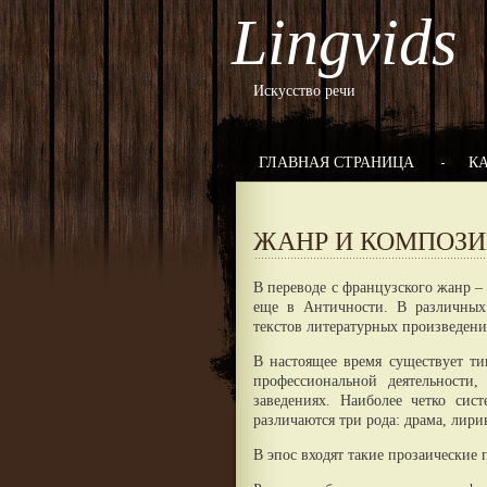
Lingvids
Искусство речи
ГЛАВНАЯ СТРАНИЦА
К
ЖАНР И КОМПОЗИ
В переводе с французского жанр –
еще в Античности. В различных
текстов литературных произведени
В настоящее время существует ти
профессиональной деятельности
заведениях. Наиболее четко сист
различаются три рода: драма, лирик
В эпос входят такие прозаические п