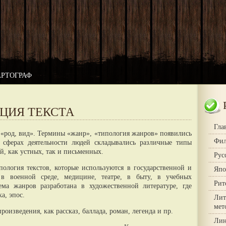
АРТОГРАФ
ЦИЯ ТЕКСТА
Гла
 «род, вид». Термины «жанр», «типология жанров» появились
Фил
 сферах деятельности людей складывались различные типы
й, как устных, так и письменных.
Рус
пология текстов, которые используются в государственной и
Япо
, в военной среде, медицине, театре, в быту, в учебных
Рит
ема жанров разработана в художественной литературе, где
а, эпос.
Лит
мет
роизведения, как рассказ, баллада, роман, легенда и пр.
Лин