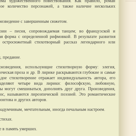
ма художественного повествования. Как правило, роман
ое количество персонажей, а также наличие нескольких
роизведение с завершенным сюжетом.
эзии – песня, сопровождаемая танцем; во французской и
ая форма с определенной рифмовкой. В результате развития
 остросюжетный стихотворный рассказ легендарного или
, предание.
изведения, использующие стихотворную форму: элегия,
ическая проза и др. В лирике раскрываются глубокие и самые
дое стихотворение отражает индивидуальность автора, его
ыделяют четыре вида лирики: философскую, любовную,
 могут смешиваться, дополнять друг друга. Произведения,
ос, называются лироэпической поэзией. Это романтические
онтова и других авторов.
задумчивым, мечтательным, иногда печальным настроем.
стихах.
е в память умерших.