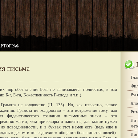
АРТОГРАФ
ия письма
Гла
Фил
сих пор обозначение Бога не записывается полностью, в том
Рус
: Б-г, Б-га, Б-жественность Г-спода и т.п.).
Япо
Грамота не колдовство (II, 135). Но, как известно, всякое
ждения: Грамота не колдовство – это возражение тому, для
Рит
ля фидеистического сознания письменные знаки – это
Лит
средство магии, чем приговоры и нашепты; для магии нужен
мет
из повседневности, и в буквах этот намек есть (ведь еще в
рядным делом в повседневном общении большинства людей).
Лин