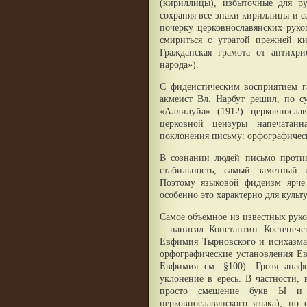
(кириллицы), избыточные для р
сохраняя все знаки кириллицы и с
почерку церковнославянских руко
смириться с утратой прежней к
Гражданская грамота от антихр
народа»).
С фидеистическим восприятием га
акмеист Вл. Нарбут решил, по су
«Аллилуйа» (1912) церковносл
церковной цензуры напечатанн
поклонения письму: орфографичес
В сознании людей письмо против
стабильность, самый заметный 
Поэтому языковой фидеизм ярче
особенно это характерно для культ
Самое объемное из известных рук
– написал Константин Костенечс
Евфимия Тырновского и исихазма
орфографические установления Е
Евфимия см. §100). Грозя анаф
уклонение в ересь. В частности,
просто смешение букв Ы и I
церковнославянского языка), но