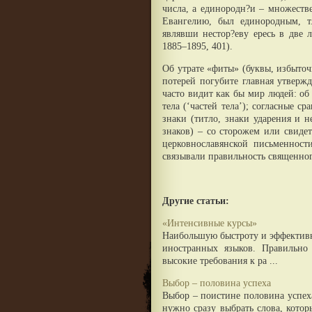
числа, а единородн?и – множестве
Евангелию, был единородным, 
являвши нестор?еву ересь в две 
1885–1895, 401).
Об утрате «фиты» (буквы, избыточ
потерей погубите главная утвержд
часто видит как бы мир людей: об 
тела (‘частей тела’); согласные 
знаки (титло, знаки ударения и н
знаков) – со сторожем или свидет
церковнославянской письменнос
связывали правильность священног
Другие статьи:
«Интенсивные курсы»
Наибольшую быстроту и эффективн
иностранных языков. Правильно
высокие требования к ра ...
Выбор – половина успеха
Выбор – поистине половина успеха
нужно сразу выбрать слова, котор