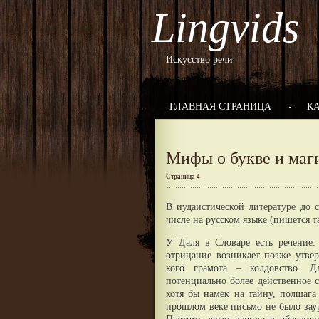
Lingvids
Искусство речи
ГЛАВНАЯ СТРАНИЦА
К
Мифы о букве и маг
Страница 4
В иудаистической литературе до 
числе на русском языке (пишется так
У Даля в Словаре есть речение: 
отрицание возникает позже утвер
кого грамота – колдовство. Д
потенциально более действенное 
хотя бы намек на тайну, полшага 
прошлом веке письмо не было зау