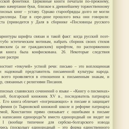
усской фонетики. Церковные книги печатали по-прежнему,
амо начертание букв, близкое к древнейшему торжественному
писных книг – уставу. Однако старообрядцы долго не могли
ириллицы. Еще в сере-дине прошлого века они говорили:
иста (приводится у Даля в сборнике «Пословицы русского
рнитуры шрифта связан и такой факт: когда русский поэт-
губо эстетическим мотивам, набрать сборник своих стихов
авянским (а не гражданским) шрифтом, по распоряжению
ая книга была конфискована. 26. Некоторые следствия
кие распри
остоит «текучей» устной речи: письмо – это воплощенная
и надежный представитель письменной культуры народа.
 всего проявляется в отношении к письменным знакам, и
ур, связанных с религиями Писания.
описных славянских сочинений о языке – «Книгу о писменах»
кий, болгарский книжник XV в., последователь патриарха
. Его книга обличает «погрешающих» в письме и защищает
вфимия (о Тырновской книжной школе и реформе патриарха
емой, Константин прямо связывает с ошибками в письме
 в написании единородн?и вместо единородный он видит не
 (вообще типичное для сербско-болгарского извода
 ересь (поскольку единородный – это форма единственного