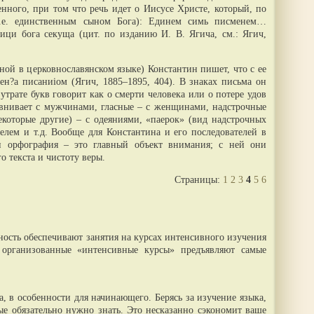
нного, при том что речь идет о Иисусе Христе, который, по
т.е. единственным сыном Бога): Единем симь писменем…
лици бога секуща (цит. по изданию И. В. Ягича, см.: Ягич,
ной в церковнославянском языке) Константин пишет, что с ее
ен?а писаниiом (Ягич, 1885–1895, 404). В знаках письма он
утрате букв говорит как о смерти человека или о потере удов
сравнивает с мужчинами, гласные – с женщинами, надстрочные
екоторые другие) – с одеяниями, «паерок» (вид надстрочных
елем и т.д. Вообще для Константина и его последователей в
ти орфография – это главный объект внимания; с ней они
о текста и чистоту веры.
Страницы:
1
2
3
4
5
6
ость обеспечивают занятия на курсах интенсивного изучения
 организованные «интенсивные курсы» предъявляют самые
, в особенности для начинающего. Берясь за изучение языка,
ые обязательно нужно знать. Это несказанно сэкономит ваше