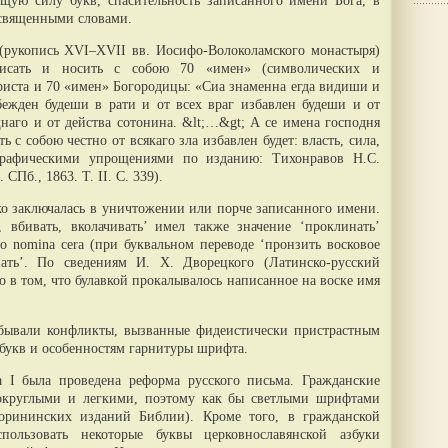
щую силу букв, спасительность записанного имени Бога, в
 священными словами.
(рукопись XVI–XVII вв. Иосифо-Волоколамского монастыря)
писать и носить с собою 70 «имен» (символических и
иста и 70 «имен» Богородицы: «Сиа знаменна егда видиши и
ежден будеши в рати и от всех враг избавлен будеши и от
наго и от действа сотонина. &lt;…&gt; А се имена господня
ь с собою честно от всякаго зла избавлен будет: власть, сила,
 графическими упрощениями по изданию: Тихонравов Н.С.
Пб., 1863. Т. II. С. 339).
ко заключалась в уничтожении или порче записанного имени.
, вбивать, вколачивать’ имел также значение ‘проклинать’
o nomina cera (при буквальном переводе ‘пронзить восковое
нать’. По сведениям И. X. Дворецкого (Латинско-русский
яло в том, что булавкой прокалывалось написанное на воске имя
бывали конфликты, вызванные фидеистически пристрастным
букв и особенностям гарнитуры шрифта.
а I была проведена реформа русского письма. Гражданские
ь округлыми и легкими, поэтому как бы светлыми шрифтами
корининских изданий Библии). Кроме того, в гражданской
пользовать некоторые буквы церковнославянской азбуки