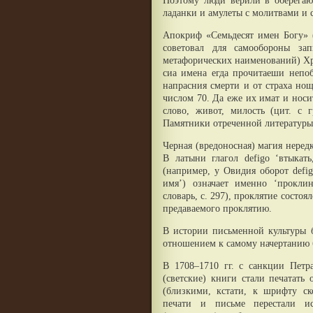
Поэтому люди верили в оберегаю
ладанки и амулеты с молитвами и
Апокриф «Семьдесят имен Богу» 
советовал для самообороны за
метафорических наименований) Хр
сиа имена егда прочитаеши непоб
напрасния смерти и от страха нощ
числом 70. Да еже их имат и носит
слово, живот, милость (цит. с
Памятники отреченной литературы. С
Черная (вредоносная) магия неред
В латыни глагол defigo ‘втыкать
(например, у Овидия оборот defig
имя’) означает именно ‘прокли
словарь, с. 297), проклятие состо
предаваемого проклятию.
В истории письменной культуры 
отношением к самому начертанию 
В 1708–1710 гг. с санкции Петр
(светские) книги стали печатат
(близкими, кстати, к шрифту с
печати и письме перестали ис