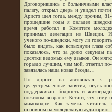
Договорившись с больничными вла
палату, открыл дверь и увидел почт
Аристэ шел тогда, между прочим, 81-й
прошедшие годы я овладел шведски
время работал в Комитете молоде
принимал делегации из Швеции. И
ученого по-шведски, могу ли говорить
было видеть, как вспыхнули глаза со
показалось, что за долю секунды па
десятки ведомых ему языков. Он мягк
гораздо лучшим, чем мой, ответил по-
завязалась наша новая беседа…
По дороге на автовокзал я р
целеустремленные занятия, неустанн
поддерживать бодрость и жизнерадо
пожилом возрасте. Кстати, эту тему н
мимоходом. Как заметил читатель, 
основном на молодежную аудиторию. 