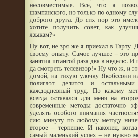
несовместимые. Все, что я позв
шампанского, но только по одному сл
доброго друга. До сих пор это имел
хотите получить совет, как улуч
языкам?»
Ну вот, не зря же я приехал в Тарту.
своему опыту. Самое лучшее – это п
занятия штангой раза два в неделю. И
да смотреть телевизор!» Ну что ж, и эт
домой, на тихую улочку Якобссони н
полиглот делится и остальными
каждодневный труд. По какому мет
всегда оставался для меня на второ
современные методы достаточно э
уделять особого внимания частностя
сию минуту по любому методу ничег
второе – терпение. И наконец, когд
самый маленький успех – не нужно ме