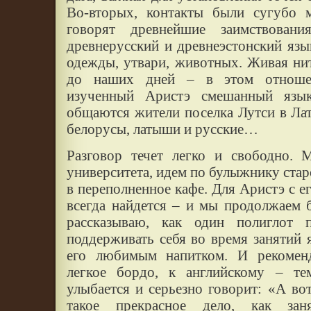
Во-вторых, контакты были сугубо 
говорят древнейшие заимствовани
древнерусский и древнеэстонский язы
одежды, утвари, животных. Живая нит
до наших дней – в этом отношен
изученный Аристэ смешанный язык
общаются жители поселка Лутси в Лат
белорусы, латыши и русские…
Разговор течет легко и свободно.
университета, идем по булыжнику стар
в переполненное кафе. Для Аристэ с е
всегда найдется – и мы продолжаем 
рассказываю, как один полиглот 
поддерживать себя во время занятий 
его любимым напитком. И рекомен
легкое бордо, к английскому – т
улыбается и серьезно говорит: «А во
такое прекрасное дело, как за