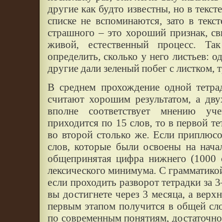
другие как будто известны, но в тексте
списке не вспоминаются, зато в текс
страшного – это хороший признак, сви
живой, естественный процесс. Та
определить, сколько у него листьев: о
другие дали зеленый побег с листком,
В среднем прохождение одной тетра
считают хорошим результатом, а дв
вполне соответствует мнению уч
приходится по 15 слов, то в первой те
во второй столько же. Если приплюс
слов, которые были освоены на нача
общепринятая цифра нижнего (1000 с
лексического минимума. С грамматикой
если проходить разворот тетрадки за 
вы достигнете через 3 месяца, а верхн
первым этапом получится в общей сло
по современным понятиям, достаточн