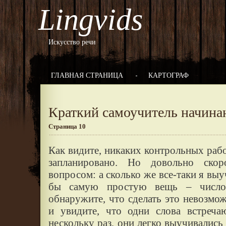
Lingvids
Искусство речи
ГЛАВНАЯ СТРАНИЦА
КАРТОГРАФ
Краткий самоучитель начина
Страница 10
Как видите, никаких контрольных рабо
запланировано. Но довольно ско
вопросом: а сколько же все-таки я вы
бы самую простую вещь – число
обнаружите, что сделать это невозмож
и увидите, что одни слова встреча
нескольку раз, они легко выучивались 