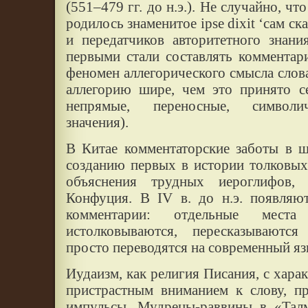
(551–479 гг. до н.э.). Не случайно, ч
родилось знаменитое ipse dixit ‘сам ска
и передатчиков авторитетного знани
первыми стали составлять комментар
феномен аллегорического смысла слов
аллегорию шире, чем это принято се
непрямые, переносные, символич
значения).
В Китае комментаторские заботы в 
созданию первых в истории толковых
объяснения трудных иероглифов, 
Конфуция. В IV в. до н.э. появляют
комментарии: отдельные мест
истолковываются, пересказываютс
просто переводятся на современный язы
Иудаизм, как религия Писания, с хар
пристрастным вниманием к слову, п
импульсы. Мудрецы-раввины в «Талм