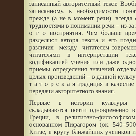
записанный авторитетный текст. Вообщ
записанному, к необходимости поня
прежде (а не в момент речи), всегда
трудностями в понимании речи – из-за 
о г о восприятия. Чем больше врем
разделяют автора текста и его поздн
различия между читателем-соврем
читателями в интерпретации тек
кодификацией учения или даже одно
приемы определения значений отдель
целых произведений – в данной культур
т а т о р с к а я традиция в качеств
передачи авторитетного знания.
Первые в истории культуры к
складываются почти одновременно в 
Греции, в религиозно-философском
основанном Пифагором (ок. 540–500 
Китае, в кругу ближайших учеников 