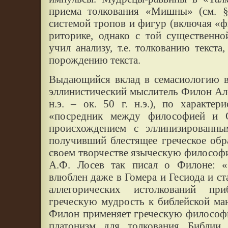
приема толкования «Мишны» (см. §
системой тропов и фигур (включая «
риторике, однако с той существенно
учил анализу, т.е. толкованию текста,
порождению текста.
Выдающийся вклад в семасиологию в
эллинистический мыслитель Филон Алек
н.э. – ок. 50 г. н.э.), по характер
«посредник между философией и О
происхождением с эллинизированны
получивший блестящее греческое обр
своем творчестве языческую философ
А.Ф. Лосев так писал о Филоне: 
влюблен даже в Гомера и Гесиода и ст
аллегорических истолкований пр
греческую мудрость к библейской ма
Филон применяет греческую философ
платонизм для толкования Библии