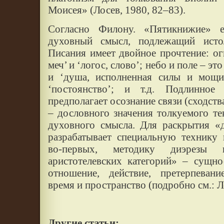
Моисея» (Лосев, 1980, 82–83).
Согласно Филону. «Пятикнижие» е
духовный смысл, подлежащий исто
Писания имеет двойное прочтение: о
меч’ и ‘логос, слово’; небо и поле – это
и ‘душа, исполненная силы и мощи’
‘постоянство’; и т.д. Подлинное
предполагает осознание связи (сходств
– дословного значения толкуемого тек
духовного смысла. Для раскрытия «
разрабатывает специальную технику 
во-первых, методику диэрезы 
аристотелевских категорий» – сущнос
отношение, действие, претерпевани
время и пространство (подробно см.: Л
Другие статьи: