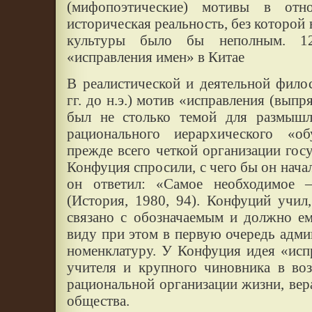
(мифопоэтические) мотивы в от
историческая реальность, без которой
культуры было бы неполным. 12
«исправления имен» в Китае
В реалистической и деятельной фил
гг. до н.э.) мотив «исправления (вып
был не столько темой для размышл
рационального иерархического «о
прежде всего четкой организации госу
Конфуция спросили, с чего бы он нача
он ответил: «Самое необходимое 
(История, 1980, 94). Конфуций учил
связано с обозначаемым и должно ем
виду при этом в первую очередь адм
номенклатуру. У Конфуция идея «исп
учителя и крупного чиновника в во
рациональной организации жизни, вера 
общества.