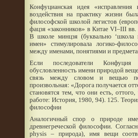
Конфуцианская идея «исправления 
воздействия на практику жизни был
философской школой легистов (европ
фацзя «законников» в Китае VI–III вв. до
В школе минцзя (буквально ‘школа 
имен» стимулировала логико-филосо
между именами, понятиями и предмета
Если последователи Конфуция
обусловленность имени природой вещей
связь между словом и вещью пон
произвольная: «Дорога получается отто
становятся тем, что они есть, оттого,
работе: История, 1980, 94). 125. Теор
философии
Аналогичный спор о природе име
древнегреческой философии. Согласн
physis – природа), имя вещи соотв