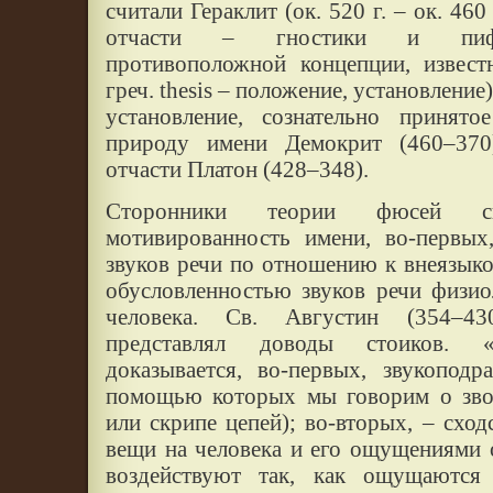
считали Гераклит (ок. 520 г. – ок. 460 
отчасти – гностики и пифаг
противоположной концепции, извест
греч. thesis – положение, установление
установление, сознательно принят
природу имени Демокрит (460–370)
отчасти Платон (428–348).
Сторонники теории фюсей св
мотивированность имени, во-первых
звуков речи по отношению к внеязыко
обусловленностью звуков речи физи
человека. Св. Августин (354–4
представлял доводы стоиков. «
доказывается, во-первых, звукоподр
помощью которых мы говорим о зво
или скрипе цепей); во-вторых, – схо
вещи на человека и его ощущениями 
воздействуют так, как ощущаются