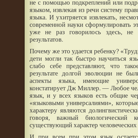
не с помощью подкреплений или подр
языком, извлекая из речи систему прав
языка. И ухитряется извлекать, несмо
современной науки сформулировать эту
уже не раз говорилось здесь, не 
результатов.
Почему же это удается ребенку? «Труд
дети могли так быстро научиться яз
слабо себе представляют, что так
результате долгой эволюции не бы
аспекты языка, имеющие универ
констатирует Дж Миллер. — Любое че
язык, и у всех языков есть общие ч
«языковыми универсалиями», которые
характеру являются долингвистическ
говоря, важный биологический к
существующий характер человеческих 
И при всем при этом язык остаетс