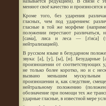
называется редукцией). В связи с э
меняют своё качество и произносятся и
Кроме того, без ударения различа
гласных, чем под ударением: разл
гласные в той же морфеме (наприме
положении перестают различаться, 
[сам́а], лиса и леса — [л'ис́а] (
нейтрализацией).
В русском языке в безударном положе
звука: [а], [у], [ы], [и]. Безударные 
произношении от соответствующих у
не только более коротко, но и с не
вызвано меньшим мускульным
произношении и, как следствие, смеще
нейтральному положению (положе
обозначение при помощи тех же транс
ударные гласные, в известной мере усл