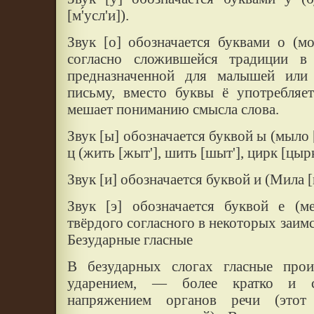
[м'́усл'и]).
Звук [о] обозначается буквами о (мол
согласно сложившейся традиции в 
предназначенной для малышей или
письму, вместо буквы ё употребляет
мешает пониманию смысла слова.
Звук [ы] обозначается буквой ы (мыло 
ц (жить [жыт'], шить [шыт'], цирк [цырк
Звук [и] обозначается буквой и (Мила [м
Звук [э] обозначается буквой е (м
твёрдого согласного в некоторых заимс
Безударные гласные
В безударных слогах гласные прои
ударением, — более кратко и 
напряжением органов речи (этот