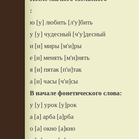
:
ю [у] любить [л'у]бить
у [у] чудесный [ч'у]десный
и [и] миры [м'и]ры
е [и] менять [м'и]нять
я [и] пятак [п'и]так
а [и] часы [ч'и]сы
В начале фонетического слова:
у [у] урок [у]рок
а [а] арба [а]рба
о [а] окно [а]кно