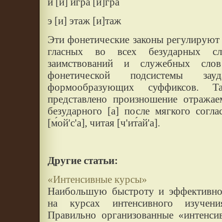
и [и] игра [и]гра
э [и] этаж [и]таж
Эти фонетические законы регулируют
гласных во всех безударных сл
заимствований и служебных сло
фонетической подсистемы за
формообразующих суффиксов. 
представлено произношение отражае
безударного [а] после мягкого соглас
[м́ой'с'а], читая [ч'ит́ай'а].
Другие статьи:
«Интенсивные курсы»
Наибольшую быстроту и эффективнос
на курсах интенсивного изучени
Правильно организованные «интенси