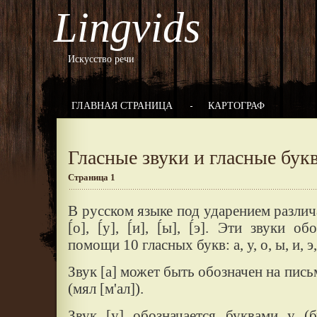
Lingvids
Искусство речи
ГЛАВНАЯ СТРАНИЦА
КАРТОГРАФ
Гласные звуки и гласные бук
Страница 1
В русском языке под ударением различае
[́о], [́у], [́и], [́ы], [́э]. Эти звуки
помощи 10 гласных букв: а, у, о, ы, и, э, я
Звук [а] может быть обозначен на письм
(мял [м'ал]).
Звук [у] обозначается буквами у (б