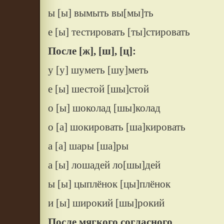
ы [ы] вымыть вы[мы]ть
е [ы] тестировать [ты]стировать
После [ж], [ш], [ц]:
у [у] шуметь [шу]меть
е [ы] шестой [шы]стой
о [ы] шоколад [шы]колад
о [а] шокировать [ша]кировать
а [а] шары [ша]ры
а [ы] лошадей ло[шы]дей
ы [ы] цыплёнок [цы]плёнок
и [ы] широкий [шы]рокий
После мягкого согласного