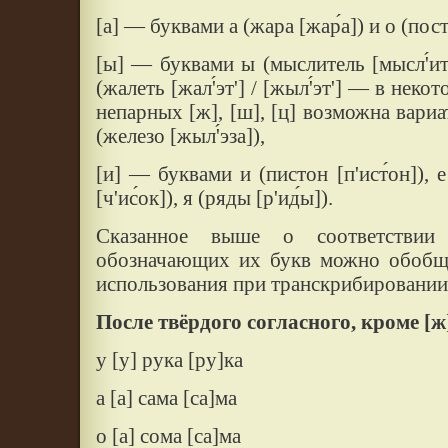
[а] — буквами а (жара [жар́а]) и о (постел
[ы] — буквами ы (мыслитель [мысл'́ит'и
(жалеть [жал'́эт'] / [жыл'́эт'] — в нек
непарных [ж], [ш], [ц] возможна вари
(железо [жыл'́эза]),
[и] — буквами и (пистон [п'ист́он]), е 
[ч'ис́ок]), я (ряды [р'ид́ы]).
Сказанное выше о соответствии
обозначающих их букв можно обобщи
использования при транскрибировании
После твёрдого согласного, кроме [ж],
у [у] рука [ру]ка
а [а] сама [са]ма
о [а] сома [са]ма