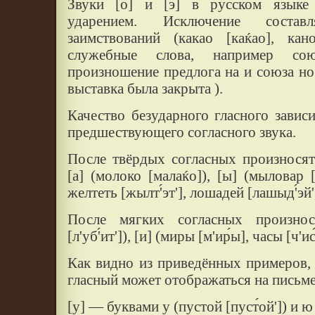
Звуки [о] и [э] в русском языке
ударением. Исключение соста
заимствований (какао [каќао], кан
служебные слова, например со
произношение предлога на и союза но 
выставка была закрыта ).
Качество безударного гласного зависи
предшествующего согласного звука.
После твёрдых согласных произносятся
[а] (молоко [малаќо]), [ы] (мыловар 
желтеть [жылт'́эт'], лошадей [лашыд'́эй'
После мягких согласных произнос
[л'уб'́ит']), [и] (миры [м'ир́ы], часы [ч'ис
Как видно из приведённых примеров,
гласный может отображаться на письм
[у] — буквами у (пустой [пуст́ой']) и ю 