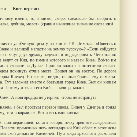
 реки —
Киев перевоз
ичному имени, то, видимо, скорее следовало бы говорить о
алка, дубина, молот» (сравни нынешнее значение слова
кий
ивести улыбчивую цитату из книги Т.В. Лихоталь «Повесть о
Киеве и великой напасти на землю русскую»? «Если сойдутся
о начнут друг дружку задевать и подзадоривать. Чего только
д ведут от Кия, по имени которого и назван Киев. Всё-то им
жили славяне на Дунае. Пришли волохи и потеснили славян.
дом покинуть отчие места. Пошел он на восток. По дороге
город Киевец. Но все же, видно, не полюбились ему те места.
. Тут заложил вместе с братьями город Киев. Был он князем
им. Потому и звали его Кий — палица, молот…
ием. А новгородцы не утерпят, чтобы не встрянуть.
нязем, а был простым перевозчиком. Сидел у Днепра и гонял
му, тем и кормился. Вот и весь ваш князь».
й, подтвердившей, кстати говоря, точку зрения исследователя
«Повести временных лет» легендарный Кий обрел у летописца
авянской династии Киевичей. Ну а когда археологи раскопали