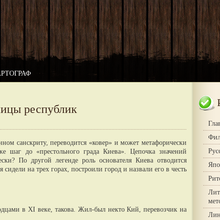
АРТОГРАФ
лицы республик
Гла
Фил
венном санскриту, переводится «ковер» и может метафорически
Рус
уже шаг до «престольного града Киева». Цепочка значений
ески? По другой легенде роль основателя Киева отводится
Япо
 сидели на трех горах, построили город и назвали его в честь
Рит
Лит
мет
одцами в XI веке, такова. Жил-был некто Кий, перевозчик на
Лин