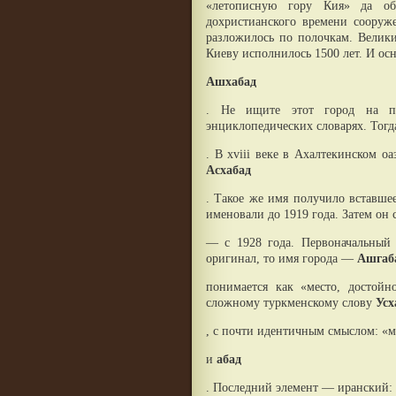
«летописную гору Кия» да о
дохристианского времени сооруж
разложилось по полочкам. Велики
Киеву исполнилось 1500 лет. И ос
Ашхабад
. Не ищите этот город на п
энциклопедических словарях. Тогд
. В xviii веке в Ахалтекинском о
Асхабад
. Такое же имя получило вставшее
именовали до 1919 года. Затем он 
— с 1928 года. Первоначальный 
оригинал, то имя города —
Ашгаб
понимается как «место, достойн
сложному туркменскому слову
Усх
, с почти идентичным смыслом: «
и
абад
. Последний элемент — иранский: 