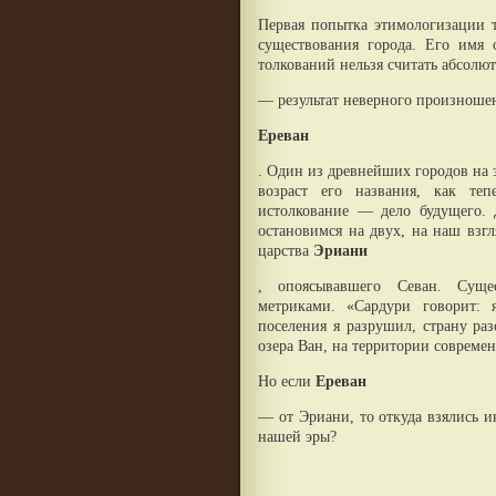
Первая попытка этимологизации 
существования города. Его имя
толкований нельзя считать абсол
— результат неверного произноше
Ереван
. Один из древнейших городов на з
возраст его названия, как те
истолкование — дело будущего.
остановимся на двух, на наш взг
царства
Эриани
, опоясывавшего Севан. Сущес
метриками. «Сардури говорит: 
поселения я разрушил, страну р
озера Ван, на территории совреме
Но если
Ереван
— от Эриани, то откуда взялись и
нашей эры?