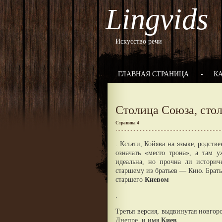
Lingvids
Искусство речи
ГЛАВНАЯ СТРАНИЦА
К
Столица Союза, сто
Страница 4
. Кстати, Койява на языке, родст
означать «место трона», а там 
идеальна, но прочна ли историч
старшему из братьев — Кию. Братья
старшего
Киевом
.
Третья версия, выдвинутая новгор
Днепре, и имя
Киев