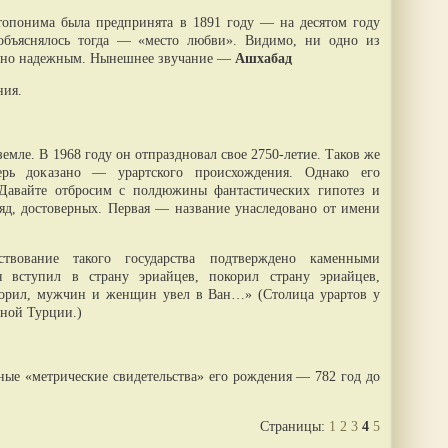
топонима была предпринята в 1891 году — на десятом году
 объяснялось тогда — «место любви». Видимо, ни одно из
ютно надежным. Нынешнее звучание —
Ашхабад
ния.
емле. В 1968 году он отпраздновал свое 2750-летие. Таков же
перь доказано — урартского происхождения. Однако его
 Давайте отбросим с полдюжины фантастических гипотез и
ляд, достоверных. Первая — название унаследовано от имени
твование такого государства подтверждено каменными
я вступил в страну эриайцев, покорил страну эриайцев,
азорил, мужчин и женщин увел в Ван…» (Столица урартов у
нной Турции.)
ные «метрические свидетельства» его рождения — 782 год до
Страницы:
1
2
3
4
5