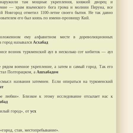
бнаружили там мощные укрепления, княжий дворец и
ение — храм языческого бога грома и молнии Перуна, все
й Новгород отметил 1100-летие своего бытия. Не так давно
нователем его был князь по имени-прозвищу Кий.
оложенном ему алфавитном месте в дореволюционных
а город назывался
Асхабад
азисе возник туркменский аул в несколько сот кибиток — аул
 рядом военное укрепление, а затем и самый город. Так его
стал Полторацком, а
Ашхабадом
смысл названия затемнен. Если опираться на туркменский
ат
ое любви». Близкое к этому исследование отсылает нас к
абад
милый город», от
усх
«город, стан, местопребывание».