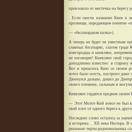
произошло от местечка на берегу
. Если свести название Киев к л
прозвище, передающем понятие «п
— «биллиардная палка»).
А теперь не будет ли уместным пр
славных богатырях, златом граде 
новгородцы и киевляне, непременн
не наговорят! Киевляне свой горо
доподлинно известно: в старину 
Вот и пришлось Кию со своим ро
хотел было осесть, построил даже 
Двинулся дальше, дошел до Днепра
своего племени, сильным и могуч
Киевляне гордятся предком своим К
— Этот Молот-Кий вовсе не был к
свой плот от одного берега к друго
Последнее слово осталось за науко
и историка… XII века Нестора. В 
реальные черты родоначальника сл