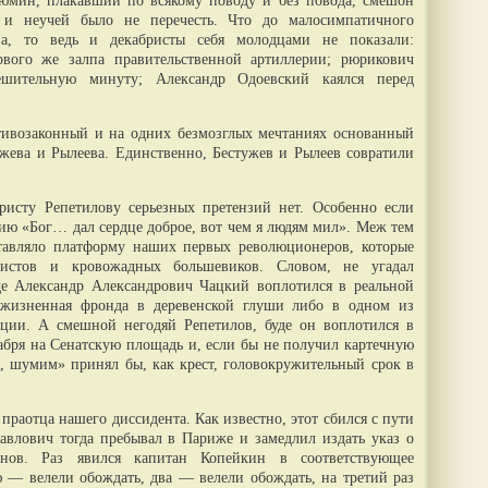
юмин, плакавший по всякому поводу и без повода, смешон
 и неучей было не перечесть. Что до малосимпатичного
ва, то ведь и декабристы себя молодцами не показали:
рвого же залпа правительственной артиллерии; рюрикович
шительную минуту; Александр Одоевский каялся перед
тивозаконный и на одних безмозглых мечтаниях основанный
ужева и Рылеева. Единственно, Бестужев и Рылеев совратили
ристу Репетилову серьезных претензий нет. Особенно если
ию «Бог… дал сердце доброе, вот чем я людям мил». Меж тем
ставляло платформу наших первых революционеров, которые
бистов и кровожадных большевиков. Словом, не угадал
де Александр Александрович Чацкий воплотился в реальной
жизненная фронда в деревенской глуши либо в одном из
ции. А смешной негодяй Репетилов, буде он воплотился в
абря на Сенатскую площадь и, если бы не получил картечную
ц, шумим» принял бы, как крест, головокружительный срок в
праотца нашего диссидента. Как известно, этот сбился с пути
Павлович тогда пребывал в Париже и замедлил издать указ о
анов. Раз явился капитан Копейкин в соответствующее
ю — велели обождать, два — велели обождать, на третий раз