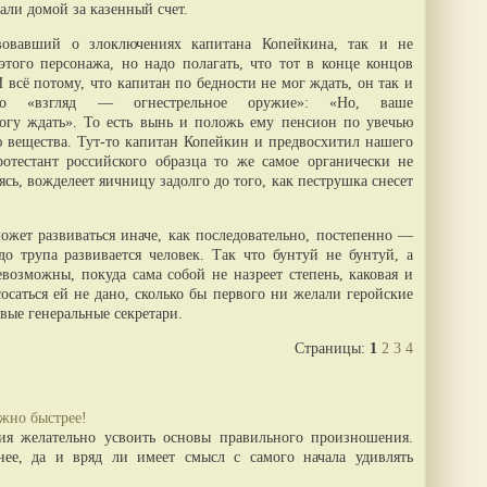
али домой за казенный счет.
вовавший о злоключениях капитана Копейкина, так и не
этого персонажа, но надо полагать, что тот в конце концов
 всё потому, что капитан по бедности не мог ждать, он так и
ого «взгляд — огнестрельное оружие»: «Но, ваше
могу ждать». То есть вынь и положь ему пенсион по увечью
 вещества. Тут-то капитан Копейкин и предвосхитил нашего
отестант российского образца то же самое органически не
сь, вожделеет яичницу задолго до того, как пеструшка снесет
ожет развиваться иначе, как последовательно, постепенно —
до трупа развивается человек. Так что бунтуй не бунтуй, а
возможны, покуда сама собой не назреет степень, каковая и
осаться ей не дано, сколько бы первого ни желали геройские
вые генеральные секретари.
Страницы:
1
2
3
4
жно быстрее!
ия желательно усвоить основы правильного произношения.
нее, да и вряд ли имеет смысл с самого начала удивлять