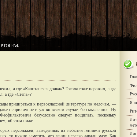
АРТОГРАФ
Гла
Фил
жил, а где «Капитанская дочка»? Гоголя тоже пережил, а где
Рус
, а где «Степь»?
Япо
досады придираться к первоклассной литературе по мелочам, —
, даже неприличное и уж во всяком случае, бессмысленное. Ну
Рит
 Феофилактовича безусловно следует пощипать, поскольку
Лит
чем, об этом ниже…
мет
оторых персонажей, выведенных из небытия гениями русской
Лин
ных, то нужно заметить, что гении нередко давали маху. Как