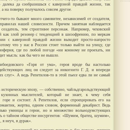
 далека да сообразишься с каверзной правдой жизни, так
 а на поверку получалось совсем другое.
отчего-то бывают много самовитее, независимей от создателя,
правилах нашей словесности. Причем занятная наблюдается
создатель, тем строптивее персонаж. Например, чеховский
й как злой резонер с тенденцией в шизофрению, по меркам
твии с каверзной правдой жизни выходит просто-напросто
отому что у нас в России стоит только выйти на улицу, где
оферня, где по любой погоде «ни конному не проехать, ни
дит мысль: как бы чего не вышло.
ибоедовского «Горя от ума», героя вроде бы настолько
 действующих лиц он следует за инкогнито Г. Д. и впереди
 слуг». А ведь Репетилов-то в этой пьесе едва ли не самый
а историческую эпоху, — собственно, чайльдгарольдствующий
 кухонных мыслителей, который не знает, к чему себя
, горе и состоит. А Репетилов, если спроецировать его на
романтик, жертва, одним словом, форменный декабрист. Ведь
только умницы и герои, но и множество вольнодумстующих
ть о тайном обществе инсургентов: «Шумим, братец, шумим»,
 я неуч, я дурак».