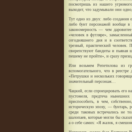
посмотришь из нашего угрюмого
выходит, что задумывали они одно,
Тут одно из двух: либо создания 
либо бунт персонажей вообще в 
закономерность — чем даровитее 
«человек в футляре», замысленны
сегодняшнего дня и в соответс
трезвый, практический человек. П
свирепствуют бандиты и пьяная ш
пешему не пройти», и сразу прихо
Или возьмем Репетилова из гр
вспомогательного, что в реестре
«Петрушки и нескольких говорящих
значительный персонаж…
Чацкий, если спроецировать его н
пустомеля, предтеча нынешних
приспособить, в чем, собственно
историческую эпоху, — бунтарь, 
среди таковых встречались не 
шалопаев, которые могли бы сказа
а о себе самих: «Я жалок, я смешон,