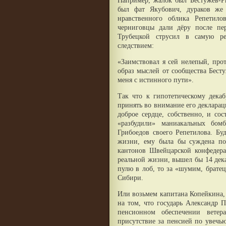
Например, жалок был Бестужев-Р
был фат Якубович, дураков же
нравственного облика Репетило
черниговцы дали дёру после пе
Трубецкой струсил в самую ре
следствием:
«Заимствовал я сей нелепый, про
образ мыслей от сообщества Бест
меня с истинного пути».
Так что к гипотетическому декаб
принять во внимание его декларац
доброе сердце, собственно, и со
«разбудили» маниакальных бом
Грибоедов своего Репетилова. Бу
жизни, ему была бы суждена по
кантонов Швейцарской конфедера
реальной жизни, вышел бы 14 дек
пулю в лоб, то за «шумим, брате
Сибири.
Или возьмем капитана Копейкина, 
на том, что государь Александр 
пенсионном обеспечении ветер
присутствие за пенсией по увечь