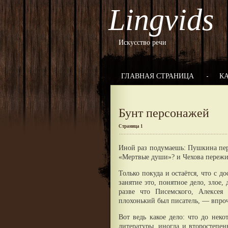
Lingvids
Искусство речи
ГЛАВНАЯ СТРАНИЦА
К
Бунт персонажей
Страница 1
Иной раз подумаешь: Пушкина пере
«Мертвые души»? и Чехова пережил
Только покуда и остаётся, что с 
занятие это, понятное дело, злое
разве что Писемского, Алексея
плохонький был писатель, — впро
Вот ведь какое дело: что до нек
литературы, иногда и второстепен