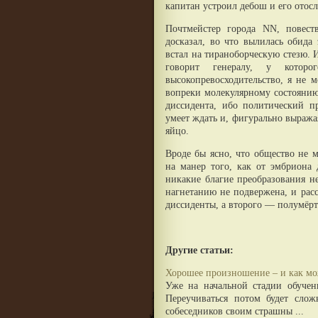
капитан устроил дебош и его отосл
Почтмейстер города NN, повест
досказал, во что вылилась обида 
встал на тираноборческую стезю. И
говорит генералу, у котор
высокопревосходительство, я не 
вопреки молекулярному состоянию
диссидента, ибо политический пр
умеет ждать и, фигурально выражая
яйцо.
Вроде бы ясно, что общество не м
на манер того, как от эмбриона 
никакие благие преобразования не
нагнетанию не подвержена, и расс
диссиденты, а второго — полумёрт
Другие статьи:
Хорошее произношение – и как мо
Уже на начальной стадии обучен
Переучиваться потом будет слож
собеседников своим страшны ...